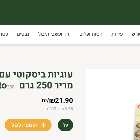
ורש
פירות
חסות ועלים
ירק ועשבי תיבול
נבטים
פטרי
עוגיות ביסקוטי עם
מריר 250 גרם Molito
250
₪21.90
/
יח'
₪8.76 ל-100 ג׳
הוספה לסל
יח'