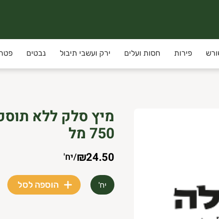
ורש
פירות
חסות ועלים
ירק ועשבי תיבול
נבטים
פטרי
750 מל
₪24.50
/
יח'
הוספה לסל
יח'