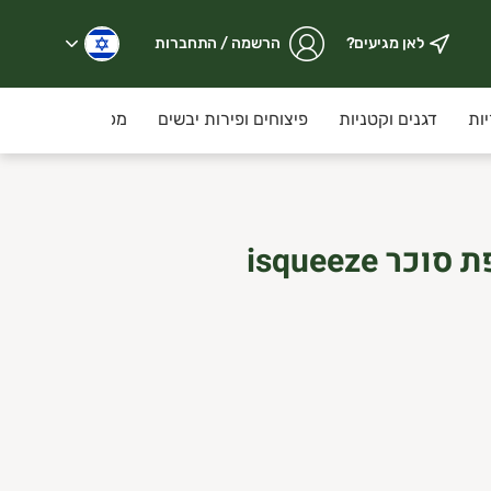
לאן מגיעים?
הרשמה / התחברות
ות
דגנים וקטניות
פיצוחים ופירות יבשים
מכולת
קוסמ
מיץ סלק ללא תוספת סוכר isqueeze