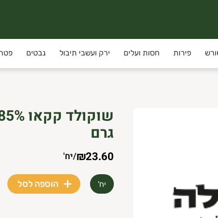
ורש
פירות
חסות ועלים
ירק ועשבי תיבול
נבטים
פטרי
גרם
₪23.60
/
יח'
הוספה לסל
יח'