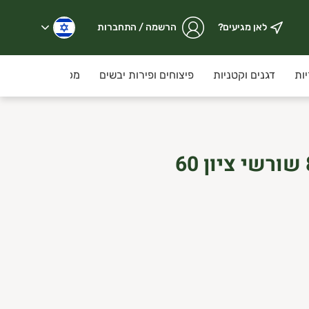
לאן מגיעים?
הרשמה / התחברות
ות
דגנים וקטניות
פיצוחים ופירות יבשים
מכולת
קוסמ
שוקולד קקאו 85% שורשי ציון 60