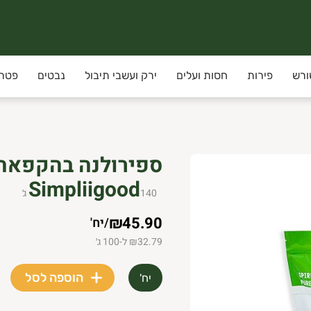
ורש
פירות
חסות ועלים
ירק ועשבי תיבול
נבטים
פטרי
Simpliigood
140
ג׳
₪45.90
/
יח'
₪32.79 ל-100 ג׳
הוספה לסל
יח'