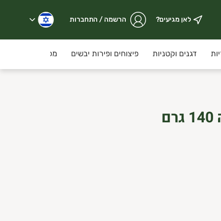
לאן מגיעים?
הרשמה / התחברות
ות
דגנים וקטניות
פיצוחים ופירות יבשים
מכולת
קוסמ
ספירולנה בהקפאה 140 גרם