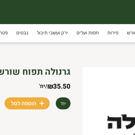
ורש
פירות
חסות ועלים
ירק ועשבי תיבול
נבטים
פטרי
גרנולה תפוח שורשי
₪35.50
/
יח'
הוספה לסל
יח'