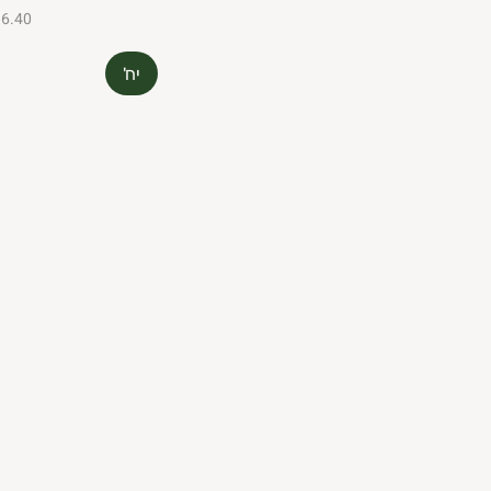
₪6.40 ל-100
יח'