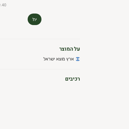
₪9.40 ל-
יח'
על המוצר
ארץ מוצא ישראל
רכיבים