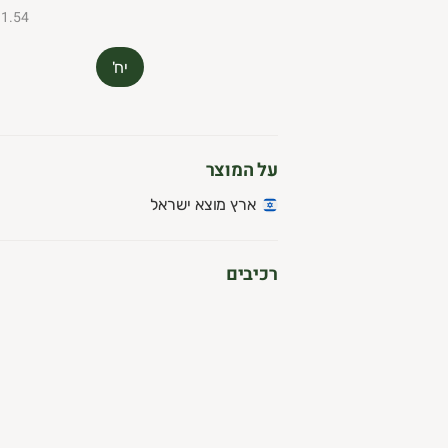
₪1.54 ל-100
יח'
על המוצר
ארץ מוצא ישראל
רכיבים