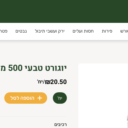
ורש
פירות
חסות ועלים
ירק ועשבי תיבול
נבטים
פטרי
יוגורט טבעי 500 מ״ל נאות סמדר
₪20.50
/
יח'
הוספה לסל
יח'
רכיבים